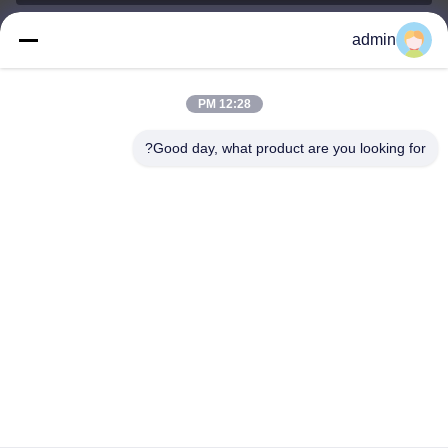
admin
Nero@enlaibio.com
E-mail
12:28 PM
Good day, what product are you looking for?
0086-28-64841719
Phone
SICHUAN HONGRI PAHRM-TECH CO., LTD