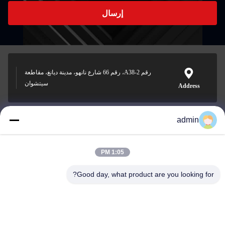
إرسال
رقم A38-2، رقم 66 شارع نانهو، مدينة ديانغ، مقاطعة
سيتشوان
Address
admin
Nero@enlaibio.com
E-mail
1:05 PM
Good day, what product are you looking for?
0086-28-64841719
Phone