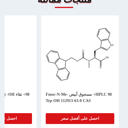
HPLC 98+ مسحوق أبيض Fmoc-N-Me-
98+ نقاء ) -OH
76-1
Trp-OH 112913-63-0 CAS
احصل على أفضل سعر
احصل على أف