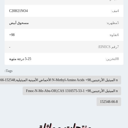
4مف:
C20H21NO4
5مظهره:
مسحوق أبيض
6نقاوة:
98+
7رقم EINECS:
-
8التخزين:
5-25 درجة مئوية
Tags:
n الميثيل الأرجينين,98+ N-Methyl-Amino Acids الأحماض الأمينية الميثيلية,152548-66-8
n الميثيل الأرجينين,98+ Fmoc-N-Me-Abu-OH,CAS 1310575-53-1
152548-66-8
منتجات مماثلة