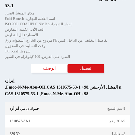
53-1
مكان المنشأ: الصين
اسم العلامة التجارية: Enlai Biotech
إصدار الشهادات: ISO 9001 COA HPLC NMR
الحد الأدنى لكمية: التفاوض
الأسعار: قابل للتفاوض
تفاصيل التغليف: من الداخل: كيس PE مزدوج من الخارج: أسطوانة ورق
وقت التسليم: في المخزون
شروط الدفع: T/T
القدرة على العرض: 100 كيلوغرام في الشهر
تفصيل
الوصف
إبراز:
n الميثيل الأرجينين,98+ Fmoc-N-Me-Abu-OH,CAS 1310575-53-1
,
CAS 1310575-53-1
,
98+ Fmoc-N-Me-Abu-OH
1اسم المنتج:
فموك-ن-مي-أبو-أوه
2CAS رقم:
1310575-53-1
3ميغاواط:
339.39