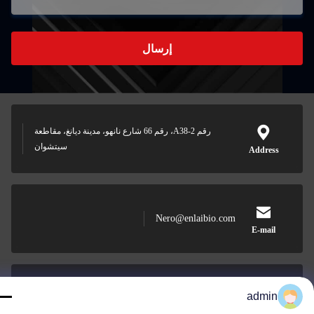
إرسال
رقم A38-2، رقم 66 شارع نانهو، مدينة ديانغ، مقاطعة
سيتشوان
Address
Nero@enlaibio.com
E-mail
admin
0086-28-64841719
Phone