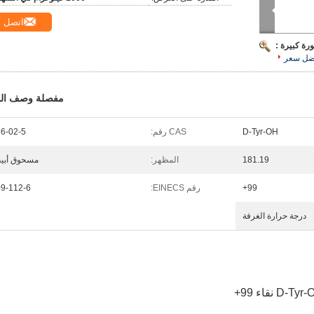
اتصل
رة كبيرة :
ضل سعر
مفصلة وصف الم
D-Tyr-OH
CAS رقم:
6-02-5
181.19
المظهر:
مسحوق أبي
99+
رقم EINECS:
9-112-6
درجة حرارة الغرفة