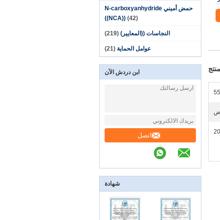
حمض أميني N-carboxyanhydride
((NCA))
(42)
النجاسات ((المعايير)
(219)
عوامل الحماية
(21)
نتج
ابن دردش الآن
55
ض
20
اتصل
شهادة