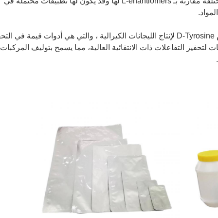
الببتيدات خصائص فيزيائية وكيميائية مختلفة مقارنة بـ L-enantiomers لها وقد يكون لها تطبيقات محتملة في
لمواد.
إنتاج الليجانات الكيرالية: يمكن استخدام D-Tyrosine لإنتاج الليجانات الكيرالية ، والتي هي أدوات قيمة في ال
ت لتحفيز التفاعلات ذات الانتقائية العالية، مما يسمح بتوليف المركبات