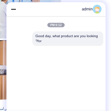
admin
6:12 PM
Good day, what product are you looking 
for?
بطاقة:
مشتق أميني 98+,98+ مشتقات حمض أميني,مسحوق أبيض مشتقات الأحماض الأمينية