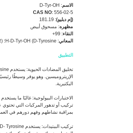
الاسم
:
D-Tyr-OH
CAS NO
:
556-02-5
(إم دبليو)
:
181.19
مظهره
:
مسحوق أبيض
النقاء
:
99+
المعاني
:
H-D-Tyr-OH (D-Tyrosine؛ (R)-2-Amino-3- ((4-hydroxyphenyl)propanoic acid) حمض بروبانويك
التطبيق
الإريتروميسين. وهو يوفر وسيطًا رئيسيً
البكتيرية.
تركيب أو تدهور المركبات التي تحتوي عل
بمراقبة نشاطهم وفهم دورهم في العمليا