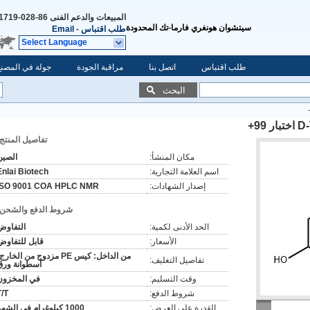
المبيعات والدعم الفنى
86-028-64841719
سيتشوان هونغري فارما-تك المحدودة
طلب اقتباس
-
Email
Select Language
طلب اقتباس
اتصل بنا
مراقبة الجودة
جولة في المصنع
البحث
9+
تفاصيل المنتج:
مكان المنشأ:
الصين
اسم العلامة التجارية:
Enlai Biotech
إصدار الشهادات:
ISO 9001 COA HPLC NMR
شروط الدفع والشحن:
الحد الأدنى لكمية:
التفاوض
الأسعار:
قابل للتفاوض
من الداخل: كيس PE مزدوج من الخارج
تفاصيل التغليف:
أسطوانة ورق
وقت التسليم:
في المخزون
شروط الدفع:
T/T
القدرة على العرض:
1000 كيلوغرام في الشهر