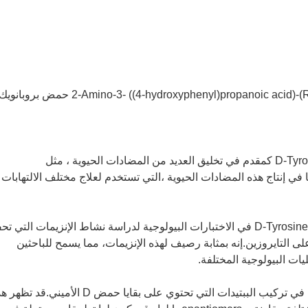
تخليق المضادات الحيوية: يستخدم D-Tyrosine كمقدم في تخليق العديد من المضادات الحيوية ، مثل
ا في إنتاج هذه المضادات الحيوية ،التي تستخدم لعلاج مختلف الالتهابات
الاختبارات البيولوجية: غالبًا ما يستخدم D-Tyrosine في الاختبارات البيولوجية لدراسة نشاط الإنزيمات التي ت
ى التايروزين.إنه بمثابة رصيف لهذه الإنزيمات، مما يسمح للباحثين
ت البيولوجية المختلفة.
تركيب الببتيدات: يستخدم D- Tyrosine في تركيب الببتيدات التي تحتوي على بقايا حمض D الأميني.ق