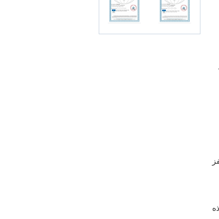
حفز
د تظهر هذه