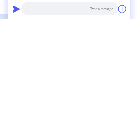
White Powder Amino Acid Derivatives
Photo
Video Call
Audio Call
أميني
98+ مسحوق أبيض مشتق أميني Ac-Trp-OH CAS 1218-34-4