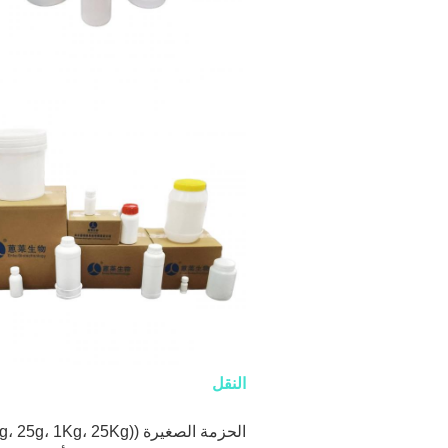
النقل
الحزمة الصغيرة ((1g، 25g، 1Kg، 25Kg) يمكن شحنها عن طريق Express. (DHL، FedEx، EMS، الخ)