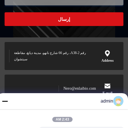
إرسال
رقم A38-2، رقم 66 شارع نانهو، مدينة ديانغ، مقاطعة
سيتشوان
Address
Nero@enlaibio.com
E-mail
admin
2:43 AM
0086-28-64841719
Phone