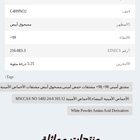
4مف:
C4H9NO2
5المظهر:
مسحوق أبيض
6النقاء:
99+
7رقم EINECS:
216-083-3
8التخزين:
5-25 درجة مئوية
Tags:
مشتق أميني 98+,98+ مشتقات حمض أميني,مسحوق أبيض مشتقات الأحماض الأمينية
الأحماض الأمينية البيضاء,الأحماض الأمينية 103.12 MW,CAS NO 1492-24-6
White Powder Amino Acid Derivatives
منتجات مماثلة