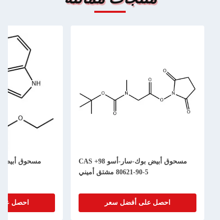
مسحوق أبيض بوك-سار-أسو 98+ CAS
80621-90-5 مشتق أميني
احصل على أفضل سعر
احصل على 