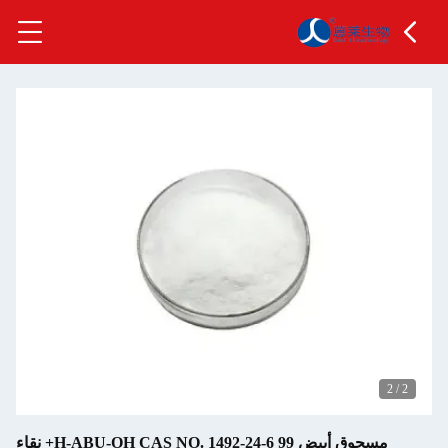
2
/
2
مسحوق أبيض H-ABU-OH CAS NO. 1492-24-6 99+ نقاء