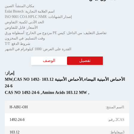
مكان المنشأ: الصين
اسم العلامة التجارية: Enlai Biotech
إصدار الشهادات: ISO 9001 COA HPLC NMR
الحد الأدنى لكمية: التفاوض
الأسعار: قابل للتفاوض
تفاصيل التغليف: من الداخل: كيس PE مزدوج من الخارج: أسطوانة ورق
وقت التسليم: في المخزون
شروط الدفع: T/T
القدرة على العرض: 1000 كيلوغرام في الشهر
تفصيل
الوصف
إبراز:
الأحماض الأمينية البيضاء,الأحماض الأمينية 103.12 MW,CAS NO 1492-
24-6
CAS NO 1492-24-6
,
Amino Acids 103.12 MW
,
1اسم المنتج:
H-ABU-OH
2CAS رقم:
1492-24-6
3ميغاواط:
103.12