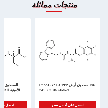
منتجات مماثلة
98+ مسحوق أبيض Fmoc-L-VAL-OPFP
المسحوق الأبيض FMOC-
CAS NO. 86060-87-9
الأمينية النقاء 98+ L-Isovaline
S NO. 857478-30-9
صل على أفضل سعر
احصل على أفضل سعر