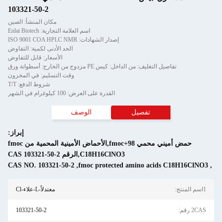
103321-50-2
مكان المنشأ: الصين
اسم العلامة التجارية: Enlai Biotech
إصدار الشهادات: ISO 9001 COA HPLC NMR
الحد الأدنى لكمية: التفاوض
الأسعار: قابل للتفاوض
لتغليف: من الداخل: كيس PE مزدوج من الخارج: أسطوانة ورق
وقت التسليم: في المخزون
شروط الدفع: T/T
القدرة على العرض: 100 كيلوغرام في الشهر
تفصيل
الوصف
إبراز:
حمض أميني محمي 98+fmoc,الأحماض الأمينية المحمية من fmoc
C18H16ClNO3,الرقم CAS 103321-50-2
CAS NO. 103321-50-2
,
fmoc protected amino acid
معتدلاً-L-علاء-Cl
103321-50-2