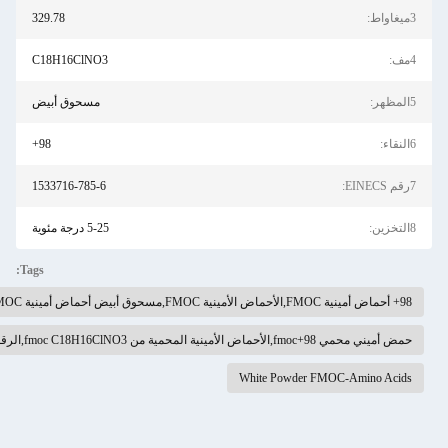
329.78
C18H16ClNO3
مسحوق أبيض
98+
1533716-785-6
5-25 درجة مئوية
Tags:
رقم CAS 103321-50-2
White Powder FMO