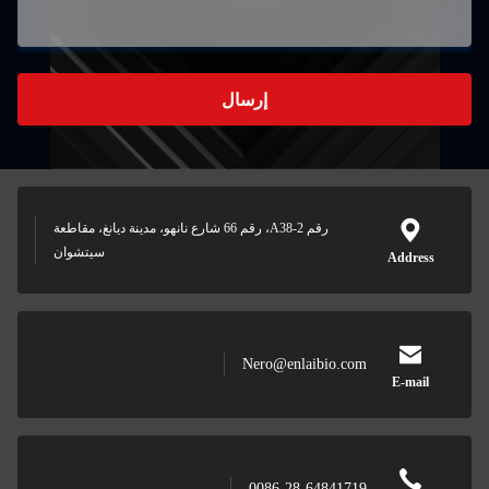
إرسال
رقم A38-2، رقم 66 شارع نانهو، مدينة ديانغ، مقاطعة
سيتشوان
Nero@enlaibio.com
0086-28-64841719