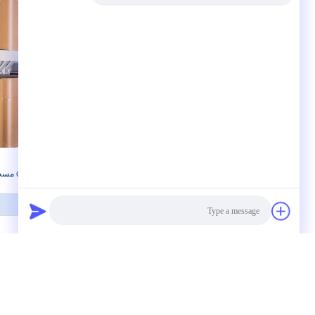
بطاقة:
98+ CBZ- الأحماض الأمينية,98+ cbz مسحوق,مسحوق cbz 98+
Photo