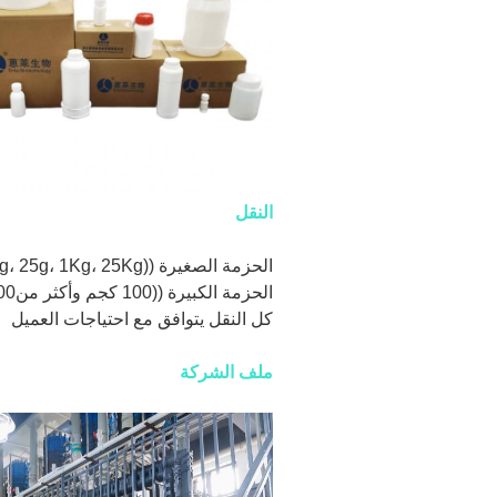
النقل
الحزمة الصغيرة ((1g، 25g، 1Kg، 25Kg) يمكن شحنها عن طريق Express. (DHL، FedEx، EMS، الخ)
الحزمة الكبيرة ((100 كجم وأكثر من100 كجم) يمكن نقلها عن طريق الجو أو البحر.
كل النقل يتوافق مع احتياجات العميل
ملف الشركة