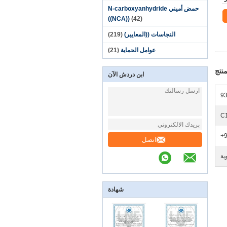
حمض أميني N-carboxyanhydride
((NCA))
(42)
النجاسات ((المعايير)
(219)
عوامل الحماية
(21)
نتج
ابن دردش الآن
93
C
9
اتصل
شهادة