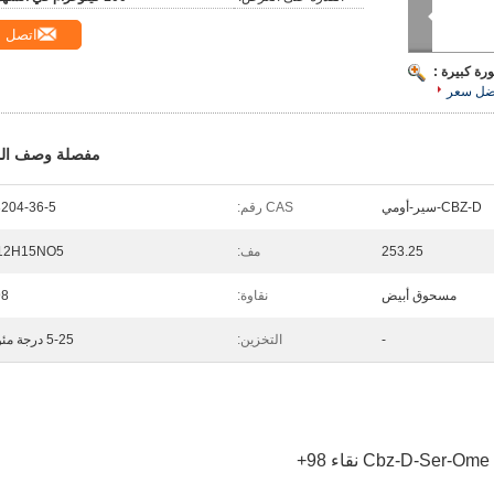
اتصل
رة كبيرة :
ضل سعر
مفصلة وصف الم
CBZ-D-سير-أومي
CAS رقم:
204-36-5
253.25
مف:
12H15NO5
مسحوق أبيض
نقاوة:
8+
-
التخزين:
5-25 درجة مئوية