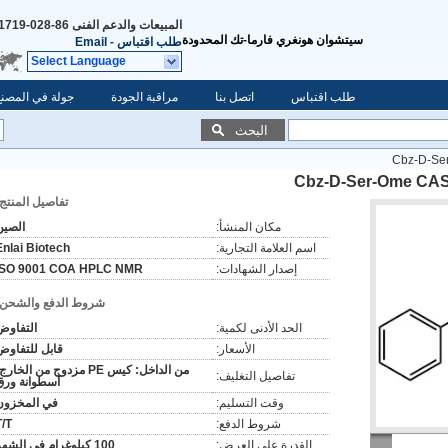
المبيعات والدعم الفنى
86-028-64841719
سيتشوان هونغري فارما-تك المحدودة
طلب اقتباس
-
Email
Select Language
طلب اقتباس
اتصل بنا
مراقبة الجودة
جولة في المصنع
البحث
تفاصيل المنتج:
مكان المنشأ:
الصين
اسم العلامة التجارية:
Enlai Biotech
إصدار الشهادات:
ISO 9001 COA HPLC NMR
شروط الدفع والشحن:
الحد الأدنى لكمية:
التفاوض
الأسعار:
قابل للتفاوض
من الداخل: كيس PE مزدوج من الخارج
تفاصيل التغليف:
أسطوانة ورق
وقت التسليم:
في المخزون
شروط الدفع:
T/T
القدرة على العرض:
100 كيلوغرام في الشهر