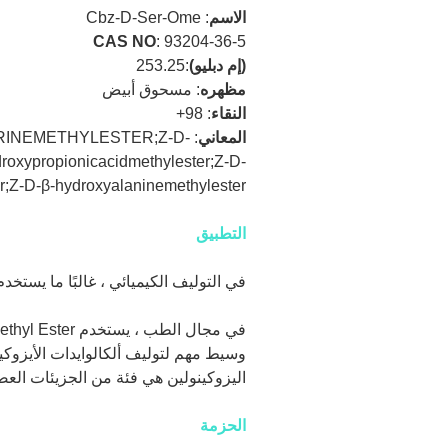
الاسم
:
Cbz-D-Ser-Ome
CAS NO
:
93204-36-5
(إم دبليو)
:
253.25
مظهره
:
مسحوق أبيض
النقاء
:
98+
المعاني
RINEMETHYLESTER;Z-D-
roxypropionicacidmethylester;Z-D-
methylester;Z-D-β-hydroxyalaninemethylester
التطبيق
في التوليف الكيميائي ، غالبًا ما يست
اليزوكينولين هي فئة من الجزيئات العضو
الحزمة