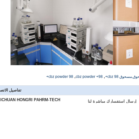
,
,
cbz powder 98+
98+ cbz powder
تفاصيل الاتص
SICHUAN HONGRI PAHRM-TECH
إرسال استفسارك مباشرة لنا
O., LTD
اتصل شخص:
dmin