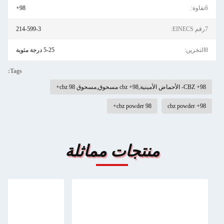
6نقاوة:
98+
7رقم EINECS:
214-599-3
8التخزين:
5-25 درجة مئوية
Tags:
98+ CBZ- الأحماض الأمينية,98+ cbz مسحوق,مسحوق cbz 98+
cbz powder 98+
98+ cbz powder
منتجات مماثلة