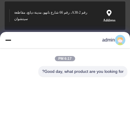
رقم A38-2، رقم 66 شارع نانهو، مدينة ديانغ، مقاطعة
سيتشوان
Address
admin
Nero@enlaibio.com
E-mail
6:17 PM
Good day, what product are you looking for?
0086-28-64841719
Phone
SICHUAN HONGRI PAHRM-TECH CO., LTD