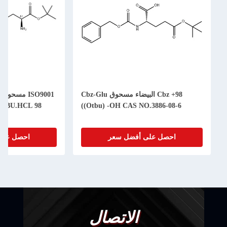
98+ Cbz البيضاء مسحوق Cbz-Glu
((Otbu) -OH CAS NO.3886-08-6
احصل على أفضل سعر
احصل على
الاتصال