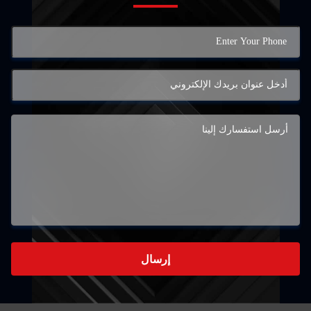
إرسال