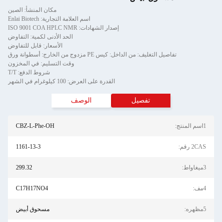
مكان المنشأ: الصين
اسم العلامة التجارية: Enlai Biotech
إصدار الشهادات: ISO 9001 COA HPLC NMR
الحد الأدنى لكمية: التفاوض
الأسعار: قابل للتفاوض
تفاصيل التغليف: من الداخل: كيس PE مزدوج من الخارج: أسطوانة ورق
وقت التسليم: في المخزون
شروط الدفع: T/T
القدرة على العرض: 100 كيلوغرام في الشهر
تفصيل
الوصف
1اسم المنتج:
CBZ-L-Phe-OH
2CAS رقم:
1161-13-3
3ميغاواط:
299.32
4مف:
C17H17NO4
5مظهره:
مسحوق أبيض