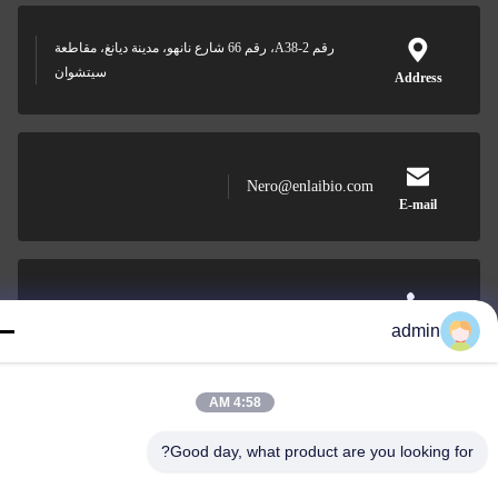
رقم A38-2، رقم 66 شارع نانهو، مدينة ديانغ، مقاطعة
سيتشوان
Address
Nero@enlaibio.com
E-mail
0086-28-64841719
admin
Phone
4:58 AM
Good day, what product are you looking for
SICHUAN HONGRI PAHRM-TECH CO., LT