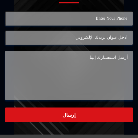
إرسال