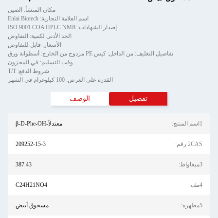
مكان المنشأ: الصين
اسم العلامة التجارية: Enlai Biotech
إصدار الشهادات: ISO 9001 COA HPLC NMR
الحد الأدنى لكمية: التفاوض
الأسعار: قابل للتفاوض
تفاصيل التغليف: من الداخل: كيس PE مزدوج من الخارج: أسطوانة ورق
وقت التسليم: في المخزون
شروط الدفع: T/T
القدرة على العرض: 100 كيلوغرام في الشهر
تفصيل
الوصف
1اسم المنتج:
معتدلاً-β-D-Phe-OH
2CAS رقم:
209252-15-3
3ميغاواط:
387.43
4مف:
C24H21NO4
5مظهره:
مسحوق أبيض