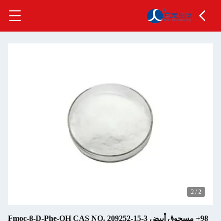
2
/
2
98+ مسحوق أبيض Fmoc-β-D-Phe-OH CAS NO. 209252-15-3