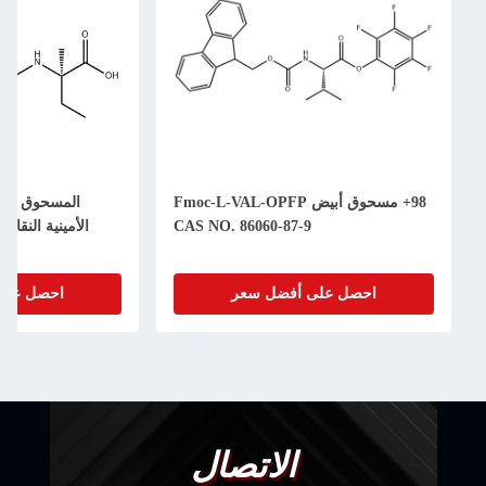
98+ مسحوق أبيض Fmoc-L-VAL-OPFP
CAS NO. 86060-87-9
ال
-30-9
احصل على أفضل سعر
احصل على أف
الاتصال