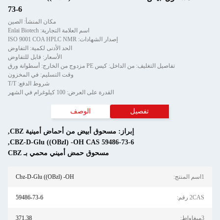
73-6
مكان المنشأ: الصين
اسم العلامة التجارية: Enlai Biotech
إصدار الشهادات: ISO 9001 COA HPLC NMR
الحد الأدنى لكمية: التفاوض
الأسعار: قابل للتفاوض
تفاصيل التغليف: من الداخل: كيس PE مزدوج من الخارج: أسطوانة ورق
وقت التسليم: في المخزون
شروط الدفع: T/T
القدرة على العرض: 100 كيلوغرام في الشهر
تفصيل
الوصف
إبراز:
مسحوق أبيض من أحماض أمينية CBZ
,
,
CBZ-D-Glu ((OBzl) -OH CAS 59486-73-6
مسحوق حمض أميني محمي بـ CBZ
1اسم المنتج:
Cbz-D-Glu ((OBzl) -OH
2CAS رقم:
59486-73-6
3ميغاواط:
371.38