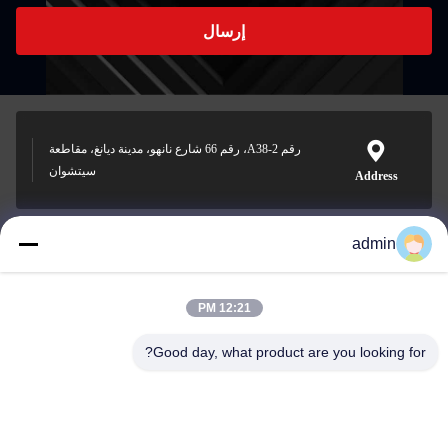
إرسال
رقم A38-2، رقم 66 شارع نانهو، مدينة ديانغ، مقاطعة
سيتشوان
Address
admin
Nero@enlaibio.com
E-mail
12:21 PM
Good day, what product are you looking for?
0086-28-64841719
Phone