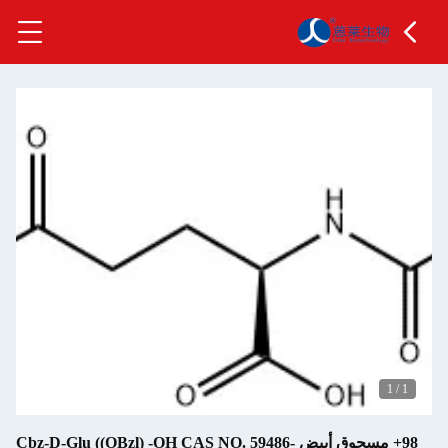
1
/
1
98+ مسحوق أبيض Cbz-D-Glu ((OBzl) -OH CAS NO. 59486-