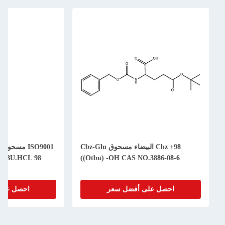
98+ Cbz البيضاء مسحوق Cbz-Glu
((Otbu) -OH CAS NO.3886-08-6
احصل على أفضل سعر
احصل على