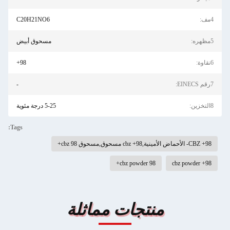
4مف:
C20H21NO6
5مظهره:
مسحوق أبيض
6نقاوة:
98+
7رقم EINECS:
-
8التخزين:
5-25 درجة مئوية
Tags:
98+ CBZ- الأحماض الأمينية,98+ cbz مسحوق,مسحوق cbz 98+
cbz powder 98+
98+ cbz powder
منتجات مماثلة