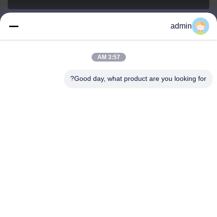
admin
Nero@enlaibio.com
E-mail
3:57 AM
Good day, what product are you looking for?
0086-28-64841719
Phone
SICHUAN HONGRI PAHRM-TECH CO., LTD