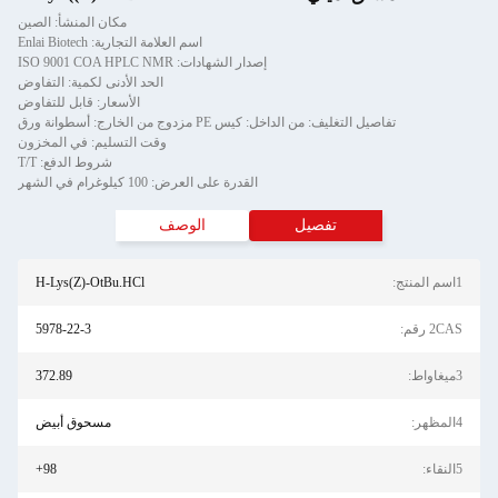
مكان المنشأ: الصين
اسم العلامة التجارية: Enlai Biotech
إصدار الشهادات: ISO 9001 COA HPLC NMR
الحد الأدنى لكمية: التفاوض
الأسعار: قابل للتفاوض
تفاصيل التغليف: من الداخل: كيس PE مزدوج من الخارج: أسطوانة ورق
وقت التسليم: في المخزون
شروط الدفع: T/T
القدرة على العرض: 100 كيلوغرام في الشهر
تفصيل
الوصف
1اسم المنتج:
H-Lys(Z)-OtBu.HCl
2CAS رقم:
5978-22-3
3ميغاواط:
372.89
4المظهر:
مسحوق أبيض
5النقاء:
98+