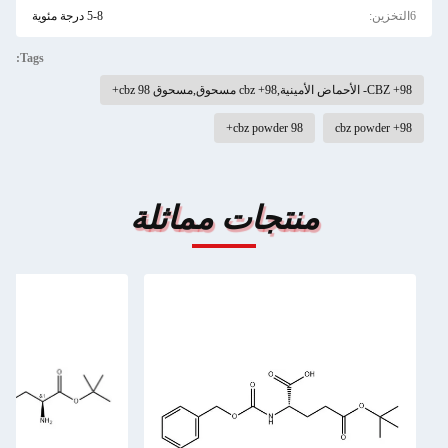
6التخزين:
5-8 درجة مئوية
Tags:
98+ CBZ- الأحماض الأمينية,98+ cbz مسحوق,مسحوق cbz 98+
cbz powder 98+
98+ cbz powder
منتجات مماثلة