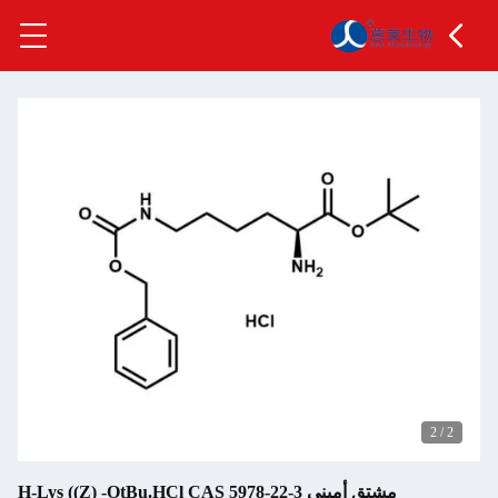
2
/
2
مشتق أميني H-Lys ((Z) -OtBu.HCl CAS 5978-22-3