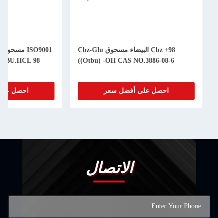
98+ Cbz البيضاء مسحوق Cbz-Glu
((Otbu) -OH CAS NO.3886-08-6
احصل على أفضل سعر
احصل على
الاتصال