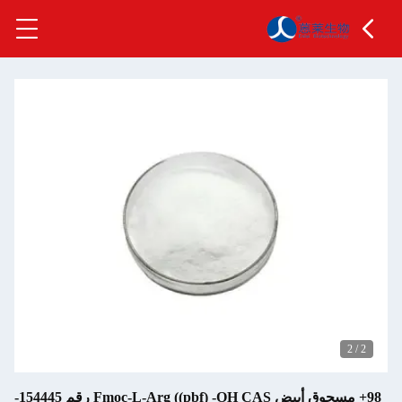
2
/
2
98+ مسحوق أبيض Fmoc-L-Arg ((pbf) -OH CAS رقم 154445-