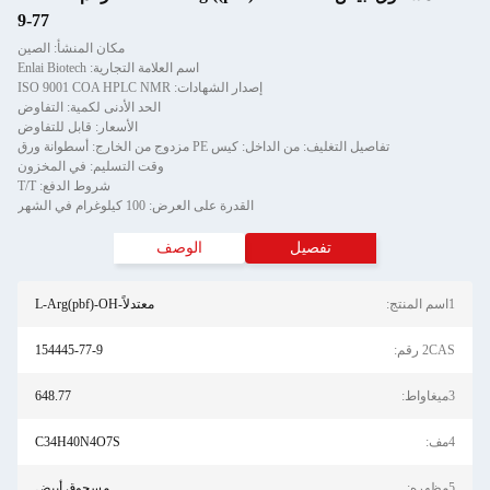
77-9
مكان المنشأ: الصين
اسم العلامة التجارية: Enlai Biotech
إصدار الشهادات: ISO 9001 COA HPLC NMR
الحد الأدنى لكمية: التفاوض
الأسعار: قابل للتفاوض
تفاصيل التغليف: من الداخل: كيس PE مزدوج من الخارج: أسطوانة ورق
وقت التسليم: في المخزون
شروط الدفع: T/T
القدرة على العرض: 100 كيلوغرام في الشهر
تفصيل
الوصف
1اسم المنتج:
معتدلاً-L-Arg(pbf)-OH
2CAS رقم:
154445-77-9
3ميغاواط:
648.77
4مف:
C34H40N4O7S
5مظهره:
مسحوق أبيض