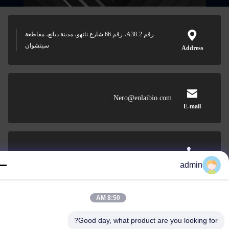
رقم A38-2، رقم 66 شارع نانهو، مدينة ديانغ، مقاطعة
سيتشوان
Address
Nero@enlaibio.com
E-mail
0086-28-64841719
admin
Phone
8:50 AM
Good day, what product are you looking for