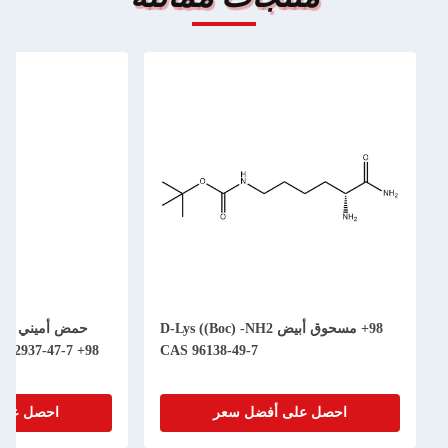
98+ مسحوق أبيض D-Lys ((Boc) -NH2
98+ Cbz-D-Pro-NH2 CAS 62937-47-7
CAS 96138-49-7
احصل على أفضل سعر
احصل على