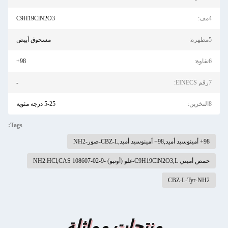
4مف:
C9H19ClN2O3
5مظهره:
مسحوق أبيض
6نقاوة:
98+
7رقم EINECS:
-
8التخزين:
5-25 درجة مئوية
Tags:
98+ أمينوسيد أميد,98+ أمينوسيد أميد,CBZ-L-صور-NH2
حمض أميني C9H19ClN2O3,L-غلو (أوتبو) -NH2.HCl,CAS 108607-02-9
CBZ-L-Tyr-NH2
منتجات مماثلة