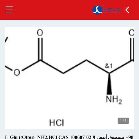
1
/
1
98+ مسحوق أبيض L-Glu ((Otbu) -NH2.HCl CAS 108607-02-9