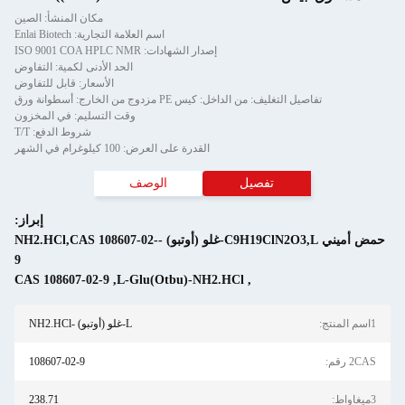
مكان المنشأ: الصين
اسم العلامة التجارية: Enlai Biotech
إصدار الشهادات: ISO 9001 COA HPLC NMR
الحد الأدنى لكمية: التفاوض
الأسعار: قابل للتفاوض
تفاصيل التغليف: من الداخل: كيس PE مزدوج من الخارج: أسطوانة ورق
وقت التسليم: في المخزون
شروط الدفع: T/T
القدرة على العرض: 100 كيلوغرام في الشهر
تفصيل
الوصف
إبراز:
حمض أميني C9H19ClN2O3,L-غلو (أوتبو) -NH2.HCl,CAS 108607-02-
9
CAS 108607-02-9
,
L-Glu(Otbu)-NH2.HCl
,
1اسم المنتج:
L-غلو (أوتبو) -NH2.HCl
2CAS رقم:
108607-02-9
3ميغاواط:
238.71