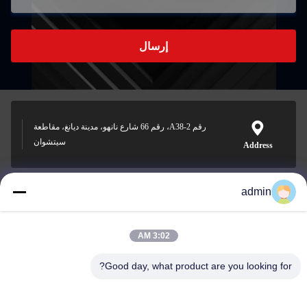
إرسال
رقم A38-2، رقم 66 شارع نانهو، مدينة ديانغ، مقاطعة
سيتشوان
Address
admin
Nero@enlaibio.com
E-mail
3:02 AM
Good day, what product are you looking for?
0086-28-64841719
Phone