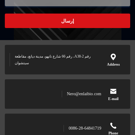
إرسال
رقم A38-2، رقم 66 شارع نانهو، مدينة ديانغ، مقاطعة
سيتشوان
Nero@enlaibio.
0086-28-64841