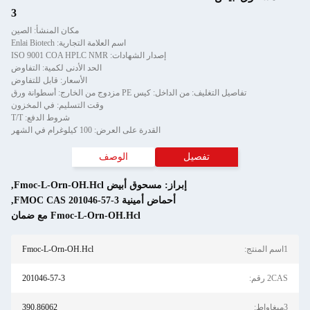
3
مكان المنشأ: الصين
اسم العلامة التجارية: Enlai Biotech
إصدار الشهادات: ISO 9001 COA HPLC NMR
الحد الأدنى لكمية: التفاوض
الأسعار: قابل للتفاوض
: من الداخل: كيس PE مزدوج من الخارج: أسطوانة ورق
وقت التسليم: في المخزون
شروط الدفع: T/T
القدرة على العرض: 100 كيلوغرام في الشهر
تفصيل
الوصف
إبراز:
مسحوق أبيض Fmoc-L-Orn-OH.Hcl
,
أحماض أمينية FMOC CAS 201046-57-3
,
Fmoc-L-Orn-OH.Hcl مع ضمان
Fmoc-L-Orn-OH.Hcl
201046-57-3
390.86062