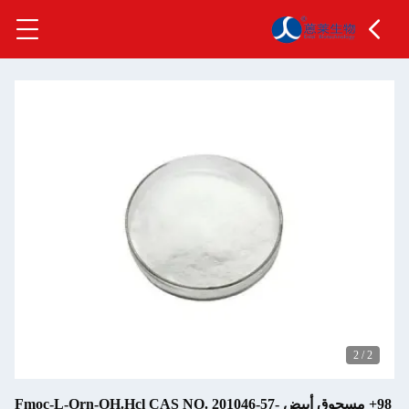
98+ مسحوق أبيض Fmoc-L-Orn-OH.Hcl CAS NO. 201046-57-