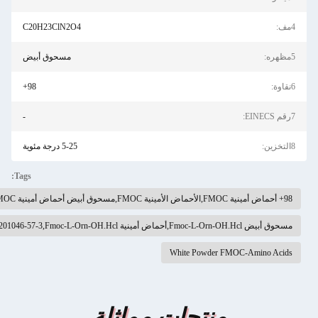
C20H23ClN2O4
مسحوق أبيض
98+
-
5-25 درجة مئوية
Tags:
White Powder 
منتجات مماثلة