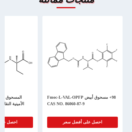
98+ مسحوق أبيض Fmoc-L-VAL-OPFP
المسحوق الأبيض FMOC- الأحماض
CAS NO. 86060-87-9
الأمينية النقاء 98+ Fmoc-L-Isovaline
CAS NO. 857478-30-9
 على أفضل سعر
احصل على أفضل سعر