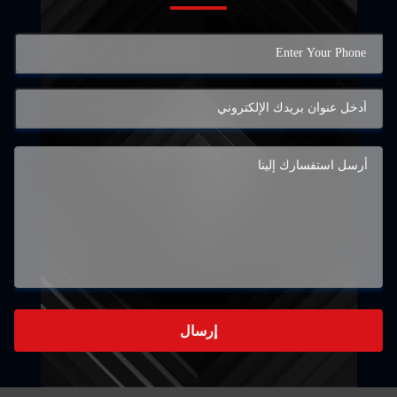
إرسال