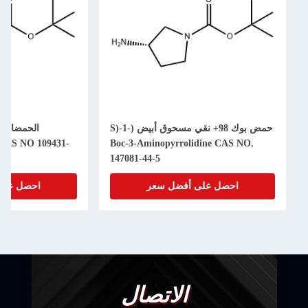
حمض بوك 98+ نقي مسحوق أبيض (S)-1-
dine CAS NO 109431-
Boc-3-Aminopyrrolidine CAS NO.
147081-44-5
احصل على أفضل سعر
احصل على أفض
الاتصال