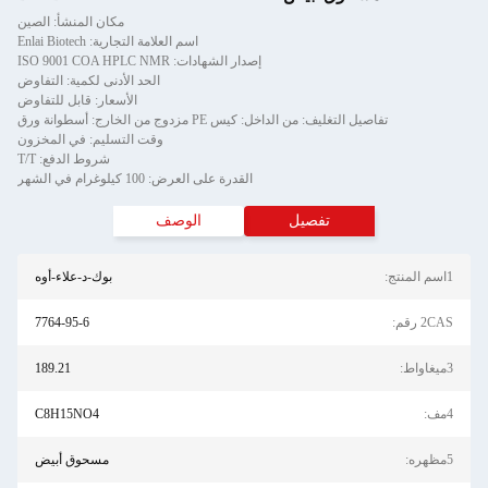
مكان المنشأ: الصين
اسم العلامة التجارية: Enlai Biotech
إصدار الشهادات: ISO 9001 COA HPLC NMR
الحد الأدنى لكمية: التفاوض
الأسعار: قابل للتفاوض
تفاصيل التغليف: من الداخل: كيس PE مزدوج من الخارج: أسطوانة ورق
وقت التسليم: في المخزون
شروط الدفع: T/T
القدرة على العرض: 100 كيلوغرام في الشهر
تفصيل
الوصف
1اسم المنتج:
بوك-د-علاء-أوه
2CAS رقم:
7764-95-6
3ميغاواط:
189.21
4مف:
C8H15NO4
5مظهره:
مسحوق أبيض