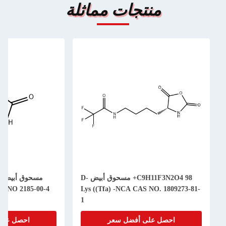
منتجات مماثلة
C9H11F3N2O4 98+ مسحوق أبيض D-
مسحوق أبيض e
-NCA CAS NO 2185-00-4
Lys ((Tfa) -NCA CAS NO. 1809273-81-
1
احصل على أفضل سعر
احصل على أفضل 