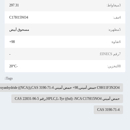
297.31
C17H15NO4
مسحوق أبيض
98+
-
-20°C
Tags:
ض أميني,98+ حمض أميني N-carboxyanhydride ((NCA)),CAS 3190-71-4
HPLC,L-Tyr ((bzl) -NCA C17H1,رقم CAS 22831-96-5
CAS 3190-7