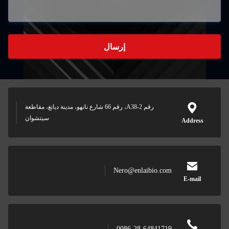
إرسال
رقم A38-2، رقم 66 شارع نانهو، مدينة ديانغ، مقاطعة
سيتشوان
Address
Nero@enlaibio.com
E-mail
0086-28-64841719