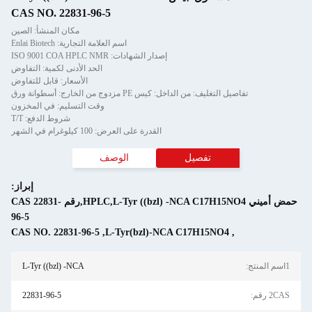
CAS NO. 22831-96-5
مكان المنشأ: الصين
اسم العلامة التجارية: Enlai Biotech
إصدار الشهادات: ISO 9001 COA HPLC NMR
الحد الأدنى لكمية: التفاوض
الأسعار: قابل للتفاوض
تفاصيل التغليف: من الداخل: كيس PE مزدوج من الخارج: أسطوانة ورق
وقت التسليم: في المخزون
شروط الدفع: T/T
القدرة على العرض: 100 كيلوغرام في الشهر
تفصيل
الوصف
إبراز:
حمض أميني HPLC,L-Tyr ((bzl) -NCA C17H15NO4,رقم CAS 22831-
96-5
CAS NO. 22831-96-5
,
L-Tyr(bzl)-NCA C17H15NO4
,
L-Tyr ((bzl) -NCA
قم:
22831-96-5