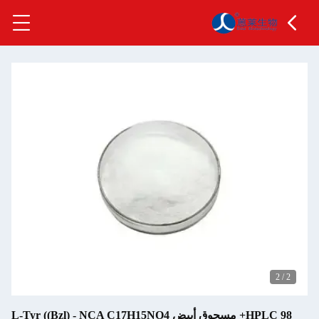
2
HPLC 98+ مسحوق أبيض L-Tyr ((Bzl) - NCA C17H15NO4