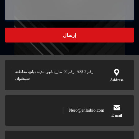
إرسال
رقم A38-2، رقم 66 شارع نانهو، مدينة ديانغ، مقاطعة
سيتشوان
Nero@enlaibi