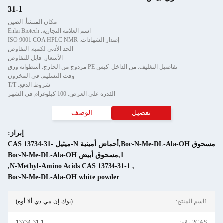
31-1
مكان المنشأ: الصين
اسم العلامة التجارية: Enlai Biotech
إصدار الشهادات: ISO 9001 COA HPLC NMR
الحد الأدنى لكمية: التفاوض
الأسعار: قابل للتفاوض
لداخل: كيس PE مزدوج من الخارج: أسطوانة ورق
وقت التسليم: في المخزون
شروط الدفع: T/T
القدرة على العرض: 100 كيلوغرام في الشهر
تفصيل
الوصف
إبراز:
مسحوق Boc-N-Me-DL-Ala-OH,أحماض أمينية N-ميثيل CAS 13734-31-
1,مسحوق أبيض Boc-N-Me-DL-Ala-OH
,
N-Methyl-Amino Acids CAS 13734-31-1
,
Boc-N-Me-DL-Ala-OH white powder
(بوك-إن-مي-دي-ألا-أوه)
13734-31-1