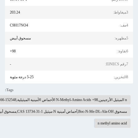
203.24
C9H17NO4
مسحوق أبيض
98+
-
5-25 درجة مئوية
Tags: