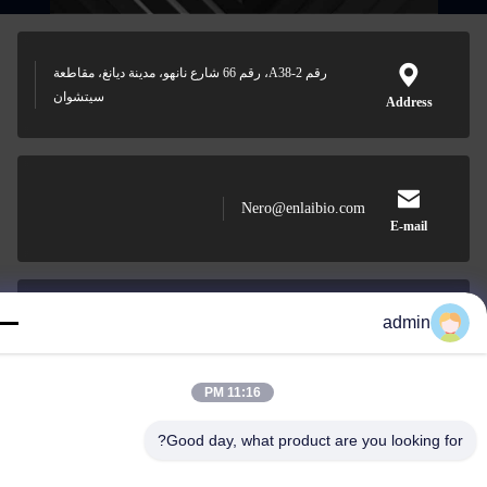
رقم A38-2، رقم 66 شارع نانهو، مدينة ديانغ، مقاطعة
سيتشوان
Address
Nero@enlaibio.com
E-mail
admin
0086-28-64841719
Phone
11:16 PM
Good day, what product are you looking for?