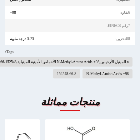
6نقاوة:
98+
7رقم EINECS:
-
8التخزين:
5-25 درجة مئوية
Tags:
n الميثيل الأرجينين,98+ N-Methyl-Amino Acids الأحماض الأمينية الميثيلية,152548-66-8
152548-66-8
98+ N-Methyl-Amino Acids
منتجات مماثلة