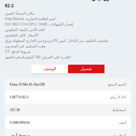
92-2
مكان المنشأ: الصين
اسم العلامة التجارية: Enlai Biotech
إصدار الشهادات: ISO 9001 COA HPLC NMR
الحد الأدنى لكمية: التفاوض
الأسعار: قابل للتفاوض
تفاصيل التغليف: من الداخل: كيس PE مزدوج من الخارج: أسطوانة ورق
وقت التسليم: في المخزون
شروط الدفع: T/T
القدرة على العرض: 100 كيلوغرام في الشهر
تفصيل
الوصف
1اسم المنتج:
Fmoc-N-Me-D-Ala-OH
2CAS رقم:
138774-92-2
3ميغاواط:
325.36
4مف:
C19H19NO4
5مظهره:
مسحوق أبيض