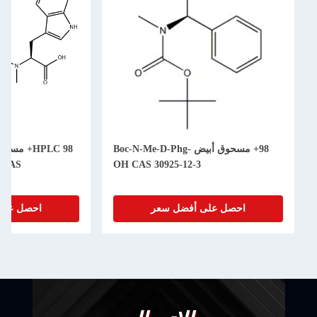
98+ مسحوق أبيض Boc-N-Me-D-Phg-
63-0 CAS
OH CAS 30925-12-3
احصل على أفضل سعر
احصل على أف