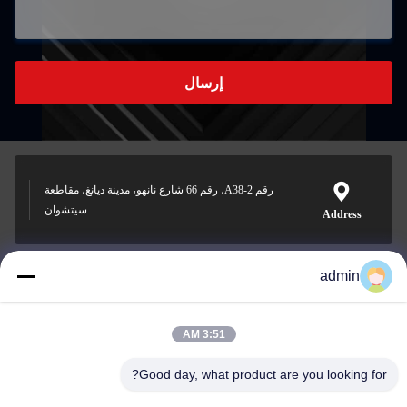
إرسال
رقم A38-2، رقم 66 شارع نانهو، مدينة ديانغ، مقاطعة
سيتشوان
Address
admin
Nero@enlaibio.com
E-mail
3:51 AM
Good day, what product are you looking for?
0086-28-64841719