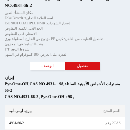
NO.4931-66-2
مكان المنشأ: الصين
اسم العلامة التجارية: Enlai Biotech
إصدار الشهادات: ISO 9001 COA HPLC NMR
الحد الأدنى لكمية: التفاوض
الأسعار: قابل للتفاوض
تفاصيل التغليف: من الداخل: كيس PE مزدوج من الخارج: أسطوانة ورق
وقت التسليم: في المخزون
شروط الدفع: T/T
القدرة على العرض: 100 كيلوغرام في الشهر
تفصيل
الوصف
إبراز:
مسترات الأحماض الأمينية السائلة,98+ Pyr-Ome-OH,CAS NO.4931-
66-2
CAS NO.4931-66-2
,
98+ Pyr-Ome-OH
,
1اسم المنتج:
بيري- أومي- أوه
2CAS رقم:
4931-66-2