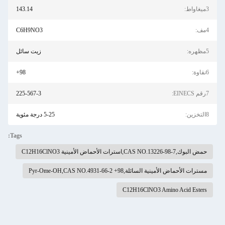
3ميغاواط:
143.14
4مف:
C6H9NO3
5مظهره:
زيت سائل
6نقاوة:
98+
7رقم EINECS:
225-567-3
8التخزين:
5-25 درجة مئوية
Tags:
حمض البوك,CAS NO.13226-98-7,استرات الأحماض الأمينية C12H16ClNO3
مسترات الأحماض الأمينية السائلة,98+ Pyr-Ome-OH,CAS NO.4931-66-2
C12H16ClNO3 Amino Acid Esters