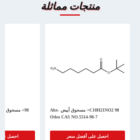
منتجات مماثلة
C10H21NO2 98+ مسحوق أبيض Ahx-
Otbu CAS NO.5514-98-7
احصل على أفضل سعر
احصل على